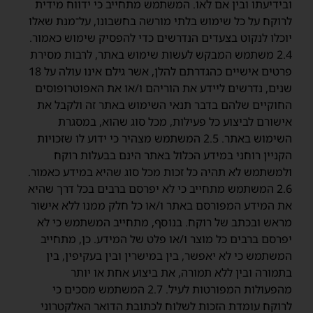
ובידיעתו ובין אם לאו. המשתמש מתחייב כי ידווח מידית
לרוקח על כל שימוש בלתי מורשה בחשבונו, על־מנת שאלו
יוכלו לנקוט בצעדים הנדרשים כדי להפסיק שימוש כאמור.
2.4 משתמש המבקש לעשות שימוש באתר, לרבות מסירת
פרטים אישיים כהגדרתם להלן, אשר גילם אינו עולה על 18
שנים, נדרשים ליידע את הוריהם ו/או את האפוטרופוסים
החוקיים שלהם בדבר תנאי השימוש באתר זה ולקבל את
אישורם לביצוע כל פעילות, מכל סוג שהוא, במסגרת
השימוש באתר. 2.5 המשתמש מצהיר כי ידוע לו שזכויות
הקניין רוחני במידע הכלול באתר הינם בבעלות רוקח
ולמשתמש לא תהיה כל זכות מכל סוג שהיא במידע כאמור.
2.6 המשתמש מתחייב כי לא יפרסם ברבים בכל דרך שהיא
את המידע המפורסם באתר ו/או כל חלק ממנו ללא אישור
מראש ובכתב של רוקח. בנוסף, מתחייב המשתמש כי לא
יפרסם ברבים כל מוצר ו/או פלט של המידע. כן, מתחייב
המשתמש כי לא יאפשר, בין במישרין ובין בעקיפין, בין
בתמורה ובין ללא תמורה, את ביצוע אחת או יותר
מהפעולות המפורטות לעיל. 2.7 המשתמש מסכים כי
לרוקח עומדת הזכות לשלוח לכתובת הדואר האלקטרוני