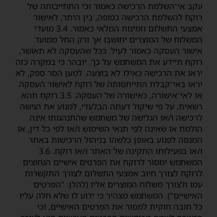
עקב אי־השלמת הרכישה כאמור וכי התחייבותה של
רוקח להשלמת הרכישה כפופה, בין היתר, לאישור
אמצעי התשלום וזמינות המלאי כאמור. 3.4 מועדי
המשלוח של המוצרים יחושבו אך ורק החל ממועד
אישור העסקה כאמור לעיל. ככל שהעסקה לא תאושר,
רוקח תיידע את המשתמש על כך. יובהר כי במקרה כזה
יראו את הרכישה כאילו לא בוצעה. למען הסר ספק, לא
יראו באי־קבלת התייחסותה של רוקח לאישור העסקה
או לאי־אישורה, כאישורה של העסקה. 3.5 רוקח תהא
רשאית, על פי שיקול דעתה הבלעדי, למנוע את הגישה
לרכישה ו/או הגלישה של משתמש שהתנהגותו אינה
הולמת או שאינה לפי תנאי השימוש ו/או לפי כל דין, או
המנסה לפגוע באופן כלשהו בניהול הרכישות באתר
ו/או בפעילותו התקינה של האתר ו/או רוקח. 3.6
המשתמש ימסור לרוקח את הפרטים אישיים הנחוצים
לרוקח לצורך חיוב אמצעי התשלום לצורך התקשרות
עמו ולצורך משלוח המוצרים אליו (להלן: "הפרטים
האישיים"). המשתמש מצהיר כי ידוע לו שלא חלה עליו
כל חובה חוקית למסור את הפרטים האישיים, וכי