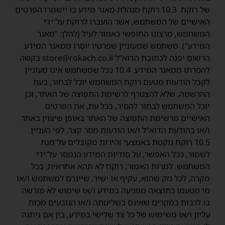
של רוקח. 10.3 רוקח מנהלת מאגר מידע בו יישמרו הפרטים
האישיים של המשתמש, אשר הועברו לרוקח על־ידי
המשתמש, מרצונו החופשי כאמור לעיל (להלן: "מאגר
המידע"). משתמש שמעוניין שפרטיו יוסרו ממאגר המידע
הרשום יפנה לכתובת הדוא"ל store@rokach.co.il בקשה
להסרתו ממאגר המידע. 10.4 ככל שמשתמש אינו מעוניין
לקבל הודעות מטעם רוקח המשתמש יוכל לבחור, בעת
ההרשמה, שלא להצטרף לרשימת התפוצה של האתר, וכן
יוכל המשתמש לבחור להסיר, בכל עת, את הפרטים
האישיים מרשימת התפוצה של האתר באופן שיצוין באתר
ו/או בהודעת הדוא"ל ו/או הודעות מסר קצר, לפי העניין.
10.5 רוקח נוקטת באמצעי זהירות מקובלים על־מנת
לשמור, ככל האפשר, על סודיות המידע הנמסר על־ידי
המשתמש. למרות האמור, רוקח לא תהא אחראית, בכל
מקרה, לכל נזק שהוא, עקיף או ישיר, שייגרם למשתמש ו/או
מי מטעמו כתוצאה מפגיעה במידע ו/או שימוש לא מורשה
בו לרבות במקרים שאינם בשליטתה ו/או הנובעים מכוח
עליון ו/או משימוש של כל צד שלישי במידע, בין אם ניתנה