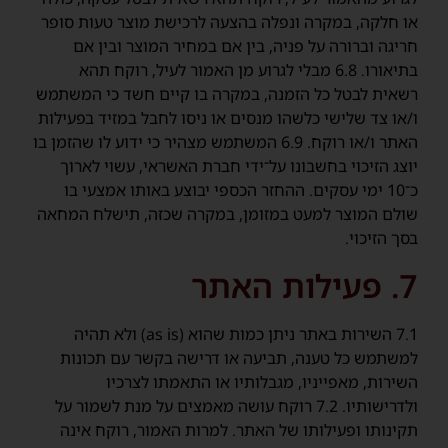
או חלקה, במקרה ונפלה בהצעה לרכישת מוצר טעות סופר
חריגה וברורה על פניה, בין אם במחיר המוצר ובין אם
בתיאורו. 6.8 מבלי לגרוע מן האמור לעיל, רוקח תהא
רשאית לבטל כל הזמנה, במקרה בו קיים חשד כי המשתמש
ו/או צד שלישי כלשהו מנסים או ניסו לחבל במזיד בפעילות
האתר ו/או רוקח. 6.9 המשתמש מצהיר כי ידוע לו שהזמן בו
יוצג הזיכוי בחשבונו על־ידי חברת האשראי, עשוי לארוך
כ־10 ימי עסקים. ההחזר הכספי יבוצע באותו אמצעי בו
שולם המוצר למעט במזומן, במקרה שכזה, תישלח המחאה
בסך הזיכוי.
7. פעילות האתר
7.1 השירות באתר ניתן כמות שהוא (as is) ולא תהיה
למשתמש כל טענה, תביעה או דרישה בקשר עם תכונות
השירות, מאפייניו, מגבלותיו או התאמתו לצרכיו
ולדרישותיו. 7.2 רוקח עושה מאמצים על מנת לשמור על
תקינותו ופעילותו של האתר. למרות האמור, רוקח אינה