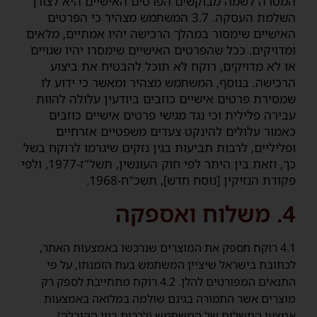
המטרה לשמה מבוקשים הפרטים האישיים היא לצורך
השלמת העסקה. 3.7 המשתמש מצהיר כי הפרטים
האישיים שימסור במהלך הרכישה יהיו אמתיים, מלאים
ומדויקים. ככל שהפרטים האישיים שימסרו יהיו שגויים
או לא מדויקים, רוקח לא תוכל להבטיח את ביצוע
הרכישה. בנוסף, המשתמש מצהיר ומאשר כי ידוע לו
שמסירת פרטים אישיים כוזבים ביודעין עלולה להוות
עבירה פלילית וכי נגד מגישי פרטים אישיים כוזבים
כאמור עלולים להינקט צעדים משפטיים אזרחיים
ופליליים, לרבות תביעות בגין נזקים שיגרמו לרוקח בשל
כך, וזאת בין היתר לפי חוק העונשין, תשל"ז-1977, ולפי
פקודת הנזיקין [נוסח חדש], תשכ"ח-1968.
4. משלוח ואספקה
4.1 רוקח תספק את המוצרים שנרכשו באמצעות האתר,
לכתובת בישראל שיציין המשתמש בעת הזמנתו, על פי
התנאים המפורטים להלן. 4.2 רוקח מתחייבת לספק רק
מוצרים אשר התמורה בגינם שולמה במלואה באמצעות
אמצעי התשלום של המשתמש (לרבות בגין ההובלה)