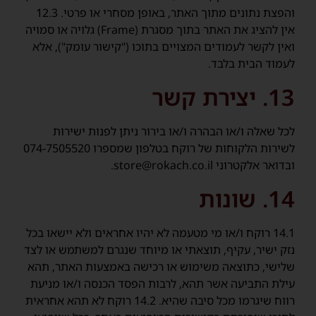
והפצת נתונים מתוך האתר, באופן מסחרי או פרטי. 12.3
אין להציג את האתר בתוך מסגרת (Frame) גלויה או סמויה
ואין לקשר לעמודים המצויים בתוכו ("קישור עומק"), אלא
לעמוד הבית בלבד.
13. יצירת קשר
לכל שאלה ו/או הבהרה ו/או בירור ניתן לפנות ישירות
לשירות הלקוחות של רוקח בטלפון שמספרו 074-7505520
ובדואר אלקטרוני store@rokach.co.il.
14. שונות
14.1 רוקח ו/או מי מטעמה לא יהיו אחראים ולא יישאו בכל
נזק ישיר, עקיף, תוצאתי או מיוחד שנגרם למשתמש או לצד
שלישי, כתוצאה משימוש או רכישה באמצעות האתר, תהא
עילת התביעה אשר תהא, לרבות הפסד הכנסה ו/או מניעת
רווח שיגרמו מכל סיבה שהיא. 14.2 רוקח לא תהא אחראית