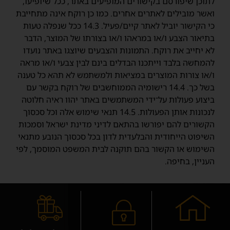
לתוכן שיפורסם בקישורים המופיעים באתר, ככל שיופיעו,
ואשר מובילים לאתרים אחרים. כמו כן רוקח אינה מתחייבת
כי הקישור יוביל לאתר קיים/פעיל. 14.3 ככל שנפלה טעות
בתיאור הצבע ו/או במראהו ו/או בצורתו של המוצר, הדבר
לא יחייב את רוקח. התמונות והצבעים שיוצגו באתר נועדו
להמחשה בלבד וייתכנו הבדלים בינם לבין צבעי ו/או מראה
ו/או צורות המוצרים במציאות ולמשתמש לא תהא כל טענה
בשל כך. 14.4 רישומיה הממוחשבים של רוקח בקשר עם
ביצוע פעולות על־ידי המשתמשים באתר יהוו ראיה חלוטה
לנכונות אותן הפעולות. 14.5 תנאי שימוש אלה וכל סכסוך
הקשורים להם יפורשו בהתאם לדיני מדינת ישראל וסמכות
השיפוט הייחודית והבלעדית לדון בכל סכסוך הנובע מתנאי
השימוש או הקשור בהם תוקנה לבית המשפט המוסמך, לפי
העניין, בחיפה.