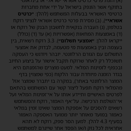
(א) הזנת פרטי כרטיס אשראי ישראלי או בינלאומי
בתוקף אשר הונפק בישראל על ידי אחת מחברות
כרטיסי האשראי בבעלות המשתמש (להלן:
״כרטיס
אשראי״
), (ב) מסירת פרטי כרטיס אשראי לנציגי רוקח
בטלפון, (ג) העברה בנקאית לחשבון הבנק של רוקח או
(ד) באמצעות המחאות (אפשרויות (א) עד (ד) (כולל)
ייקראו להלן:
״אמצעי תשלום״
). 3.3 רוקח רשאית, בין
בעצמה ובין באמצעות מי מטעמה, לבדוק את אמצעי
התשלום עם הגורם הרלוונטי. יובהר ויודגש כי העסקה
תשוכלל רק לאחר שרוקח תקבל אישור על ביצוע החיוב
ובכפוף לזמינות המלאי. למעט מוצרים שהזמנתם היא
בגדר הזמנה מיוחדת עבור הלקוח (כפי שמצוין בדף
המוצר הרלוונטי באתר), במקרה בו יתברר שמוצר אזל
מהמלאי רוקח תפעל ליצור קשר עם המשתמש בהתאם
לפרטים האישיים ותיידע אותו על אי־זמינות המלאי ועל
אי־השלמת הרכישה. על־אף האמור, רוקח והמשתמש
רשאים להסכים על אספקת המוצר שאינו זמין במלאי
כאמור במועד מאוחר יותר ממועד האספקה האמור
בסעיף ‎4.3 להלן. למען הסר ספק, רוקח לא תהא
אחראית לכל נזק ו/או הפסד אחר שייגרם למשתמש