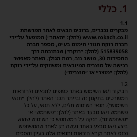
1. כללי
1.1
מבקרים נכבדים, ברוכים הבאים לאתר המרשתת
www.rokach.co.il (להלן: ״האתר״) המופעל על־ידי
חברת רוקח תנורי חימום בע״מ, מספר חברה
515839058 (להלן: ״רוקח״) שכתובתה דרך
החסידות 30, מושב נוב, רמת הגולן. האתר מאפשר
רכישה של מוצרים המיובאים ומשווקים על־ידי רוקח
(להלן: ״מוצר״ או ״מוצרים״)
1.2
הביקור ו/או השימוש באתר כפופים לתנאים ולהוראות
המפורטים בתקנון זה ובייתר תכני האתר (להלן: ״תנאי
השימוש״). תנאי השימוש חלים, ללא תנאי, על כל
משתמש ו/או מבקר באתר (להלן: ״משתמש״ או
״משתמשים״). חזקה על המשתמש כי השימוש שהוא
ביצע ו/או מבצע באתר נעשה רק לאחר שהמשתמש
נכנס לאתר וקרא הוראות ותנאים אלה בעיון והסכים