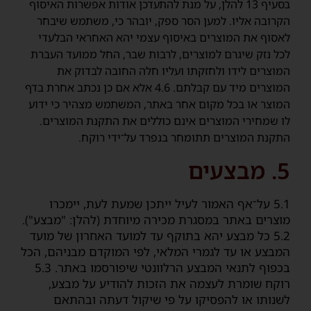
בסעיף ‎13 להלן, על מנת להתעדכן אודות אפשרות האיסוף
הקרובה אליו. למען הסר ספק, יובהר כי, משתמש שיבחר
לאסוף את המוצרים באיסוף עצמי יהא האחראי הבלעדי
לכל נזק שיגרם למוצרים, לרבות שבר, החל ממועד העברת
המוצרים לידו ולחזקתו ועליו חלה החובה לבדוק את
המוצרים מיד עם קבלתם. 4.6 אלא אם כן נכתב אחרת בדף
המוצר או בכל מקום אחר באתר, המשתמש מצהיר כי ידוע
לו שמחירי המוצרים אינם כוללים את התקנת המוצרים.
התקנת המוצרים תתומחר בנפרד על־ידי רוקח.
5. מבצעים
5.1 על־אף האמור לעיל ייתכן שמעת לעת, יימכרו
מוצרים באתר במסגרת מכירה מיוחדת (להלן: "מבצע").
5.2 כל מבצע יהא בתוקף עד למועד האחרון של מועד
המבצע או עד לגמרי המלאי, לפי המוקדם מבניהם, הכל
בכפוף לתנאי המבצע הרלוונטי שיפורסמו באתר. 5.3
רוקח שומרת לעצמה את הזכות להודיע על מבצע,
לשנותו או להפסיקו על פי שיקול דעתה ובהתאם