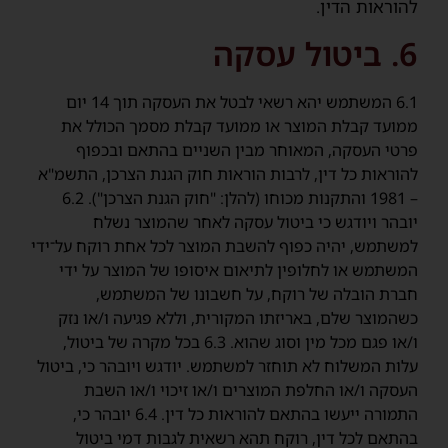
להוראות הדין.
6. ביטול עסקה
6.1 המשתמש יהא רשאי לבטל את העסקה תוך 14 יום
ממועד קבלת המוצר או ממועד קבלת מסמך הכולל את
פרטי העסקה, המאוחר מבין השניים בהתאם ובכפוף
להוראות כל דין, לרבות הוראות חוק הגנת הצרכן, התשמ"א
– 1981 והתקנות מכוחו (להלן: "חוק הגנת הצרכן"). 6.2
יובהר ויודגש כי ביטול עסקה לאחר שהמוצר נשלח
למשתמש, יהיה כפוף להשבת המוצר לכל אחת רוקח על־ידי
המשתמש או לחלופין לתיאום איסופו של המוצר על ידי
חברת הובלה של רוקח, על חשבונו של המשתמש,
כשהמוצר שלם, באריזתו המקורית, וללא פגיעה ו/או נזק
ו/או פגם מכל מין וסוג שהוא. 6.3 בכל מקרה של ביטול,
עלות המשלוח לא תוחזר למשתמש. יודגש ויובהר כי, ביטול
העסקה ו/או החלפת המוצרים ו/או זיכוי ו/או השבת
התמורה ייעשו בהתאם להוראות כל דין. 6.4 יובהר כי,
בהתאם לכל דין, רוקח תהא רשאית לגבות דמי ביטול