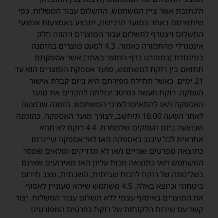
ולכתובת אשר ציין המשתמש. התשלום עבור המשלוח, כפי
שיתפרסם באתר במועד הרכישה, יתבצע באמצעות אמצעי
התשלום ויצטרף לתשלום עבור המוצרים ויהווה חלק
אינטגרלי מהתמורה כאמור. 4.3 למעט מוצרים בהזמנה
במיוחדת (כמפורט בדף המוצר באתר) אשר אספקתם
תתואם בין רוקח למשתמש, מועד אספקת המוצרים הוא עד
21 ימים, כאשר תחילת ספירתם היא ביום קבלת אישור
העסקה. רוקח תעשה כמיטב יכולתה להקדים את מועד
האספקה ו/או להתאימו לצרכי המשתמש. הזמנה שבוצעה
לאחר השעה 16:00 תיחשב, לצורך מועד האספקה, כהזמנה
שבוצעה ביום העסקים שלמחרת. 4.4 רוקח לא תהא
אחראית לכל עיכוב באספקה ו/או לאי־אספקה שייגרמו
כתוצאה מפרטים שגויים ו/או לא מדויקים ומלאים שמסר
המשתמש ו/או כתוצאה מכוח עליון ו/או מאירועים שאינם
בשליטתה של רוקח לרבות שביתות, השבתות, מצב חירום
ביטחוני וכיוצא באלה. 4.5 משתמש שיהא מעוניין לאסוף
את המוצרים באיסוף עצמי ללא תשלום עבור המשלוח, יצור
קשר עם שירות הלקוחות של רוקח בפרטים המפורטים