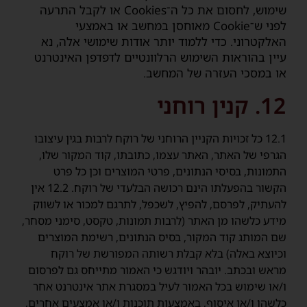
שימוש, לחסום את כל ה־Cookies או לקבל התרעה
לפני ש־Cookie מאוחסן במחשב או באמצעי
האלקטרוני. כדי ללמוד יותר אודות שימושי אלה, נא
עיין בהוראות השימוש הרלוונטיים לדפדפן האינטרנט
או במסכי העזרה של המחשב.
12. קנין רוחני
12.1 כל זכויות הקניין הרוחני של רוקח לרבות בגין עיצובו
הגרפי של האתר, האתר עצמו, כתובתו, קוד המקור שלו,
התמונות, בסיסי הנתונים, פרטי המוצרים וכן כל פרט
הקשור בהפעלתו הינם רכושה הבלעדי של רוקח. 12.2 אין
להעתיק, לפרסם, להפיץ, לשכפל, לתרגם למכור או לשווק
מידע כלשהו מן האתר (לרבות תמונות, טקסט, סימני מסחר,
שם המותג קוד המקור, בסיס הנתונים, רשימת המוצרים
וכיוצא באלה) בלא קבלת רשותה המפורשת של רוקח
מראש ובכתב. יובהר ויודגש כי האמור מתייחס גם לפרסום
ו/או שימוש בכל האמור לעיל במסגרת אתר אינטרנט אחר
כלשהו ו/או איסוף, באמצעות תוכנות ו/או אמצעים אחרים,