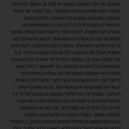
בשיעור של 5% מסכום העסקה או 100 ₪, הנמוך מבניהם,
ובניכוי עלות סליקת כרטיס האשראי, בכל מקרה של ביטול
העסקה שלא עקב פגם או אי־התאמה, הכול בהתאם
ובשיעורים הקבועים בדין. 6.5 במידה והמשתמש לא
השלים את הזמנתו, לרבות עקב אי־הזנת שם ומספר אמצעי
התשלום (כרטיס אשראי) באמצעותו יתבצע התשלום ו/או
כל פרט מידע דרוש אחר, במועד ביצוע ההזמנה, רוקח תהא
רשאית לבטל את ההזמנה, לפי שיקול דעתה הבלעדי. 6.6
בכל מקרה אשר בו, מחמת "כוח עליון" ו/או כל אירוע שאינו
בשליטת רוקח ו/או מי מטעמה, לא יתאפשר ניהול האתר
כסדרו ו/או אספקת המוצרים ו/או עמידה בהתחייבות
כלשהי של רוקח באופן מלא או חלקי, תהא רוקח רשאית
לבטל את העסקאות וההתקשרויות, על פי שיקול דעתה
הבלעדי. בסעיף זה "כוח עליון" משמעו כבמקובל על־פי דין
ולרבות אירועים ביטחוניים ו/או פעולות איבה ו/או מצבי
חירום כלל ארציים או נקודתיים, שביתות או השבתות,
תקלות מחשב, תקלות במערכת טלפונים או תקלות
במערכות תקשורת אחרות ולרבות חבלות כלשהן. 6.7 מבלי
לגרוע מהאמור לעיל, רוקח תהא רשאית לבטל עסקה, כולה