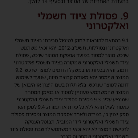
בתעודת האחריות של המוצר ובסעיף ‎14 להלן.
9. פסולת ציוד חשמלי
ואלקטרוני
9.1 בהתאם להוראות לחוק לטיפול סביבתי בציוד חשמלי
ואלקטרוני ובסוללות, תשע"ב-2012, יהא זכאי משתמש
שרכש מוצר למסור במועד אספקת המוצר שרכש, פסולת
ציוד חשמלי ואלקטרוני שמקורה בציוד חשמלי ואלקטרוני
דומה, והיא בכמות או במשקל הדומים למוצר שרכש. 9.2
המוצר שיימסר יהא מאותה קבוצת סיווג, שנועד לשימוש
דומה למוצר שנרכש, בלא תלות בשם היצרן או היבואן של
המוצר שהמשתמש מעוניין למסור או בסימן המסחר
שמופיע עליו. 9.3 מסירת פסולת ציוד חשמלי ואלקטרוני
כאמור לעיל תהא ללא כל עלות או תמורה. 9.4 למען הסר
ספק יצוין כי, במידה ולאחר אספקת המוצר ומסירת פסולת
ציוד חשמלי ואלקטרוני לידי המוביל, תבוטל העסקה
לרכישת המוצר לא יהא זכאי המשתמש להשבת פסולת ציוד
חשמלי ואלקטרוני שמסר זה מכבר.