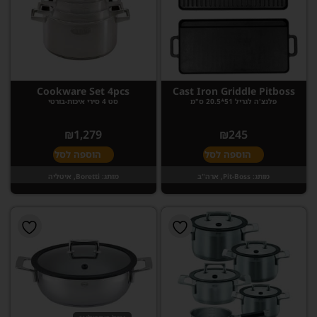
Cookware Set 4pcs
Cast Iron Griddle Pitboss
פלנצ'ה לגריל 51*20.5 ס"מ
סט 4 סירי איכות-בורטי
₪
1,279
₪
245
הוספה לסל
הוספה לסל
מותג:
Pit-Boss, ארה"ב
מותג:
Boretti, איטליה