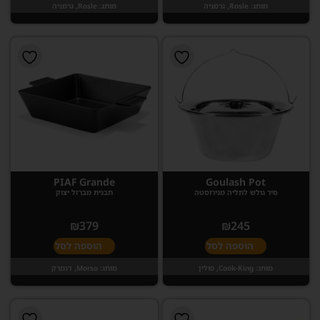
מותג:
Rosle, גרמניה
מותג:
Rosle, גרמניה
PIAF Grande
Goulash Pot
סיר גולש לתליה מנירוסטה
תבנית מברזל יצוק
₪
379
₪
245
הוספה לסל
הוספה לסל
מותג:
Cook-King, פולין
מותג:
Morso, דנמרק