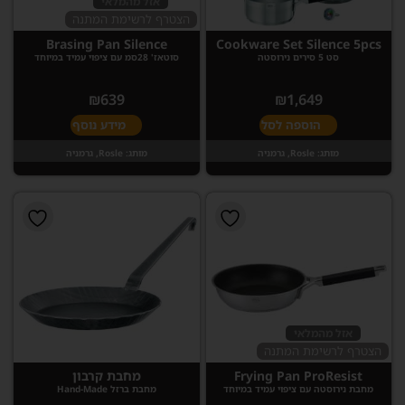
אזל מהמלאי
הצטרף לרשימת המתנה
Brasing Pan Silence
Cookware Set Silence 5pcs
סט 5 סירים נירוסטה
סוטאז' 28סמ עם ציפוי עמיד במיוחד
₪
639
₪
1,649
הוספה לסל
מידע נוסף
מותג:
Rosle, גרמניה
מותג:
Rosle, גרמניה
אזל מהמלאי
הצטרף לרשימת המתנה
Frying Pan ProResist
מחבת קרבון
מחבת נירוסטה עם ציפוי עמיד במיוחד
מחבת ברזל Hand-Made