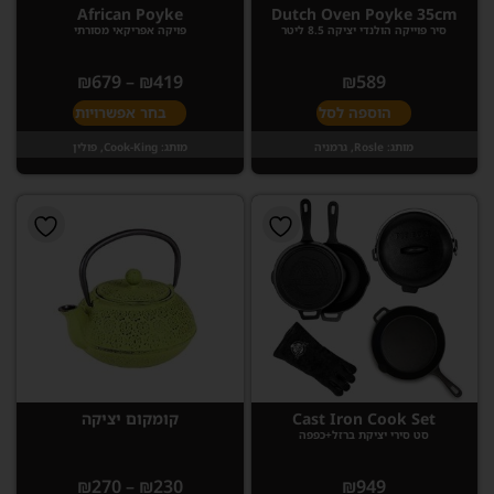
African Poyke
Dutch Oven Poyke 35cm
סיר פוייקה הולנדי יציקה 8.5 ליטר
פויקה אפריקאי מסורתי
₪
679
–
₪
419
₪
589
הוספה לסל
בחר אפשרויות
מותג:
Rosle, גרמניה
מותג:
Cook-King, פולין
Cast Iron Cook Set
קומקום יציקה
סט סירי יציקת ברזל+כפפה
₪
270
–
₪
230
₪
949