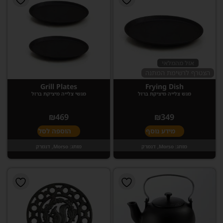
אזל מהמלאי
הצטרף לרשימת המתנה
Grill Plates
Frying Dish
מגש צלייה מיציקת ברזל
מגשי צלייה מיציקת ברזל
₪
469
₪
349
מידע נוסף
הוספה לסל
מותג:
Morso, דנמרק
מותג:
Morso, דנמרק