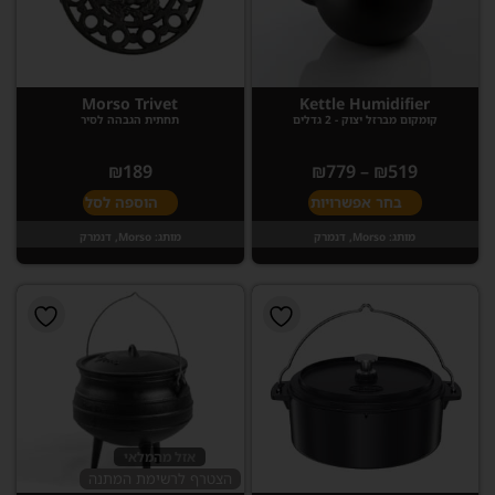
Morso Trivet
Kettle Humidifier
קומקום מברזל יצוק - 2 גדלים
תחתית הגבהה לסיר
₪
189
₪
779
–
₪
519
בחר אפשרויות
הוספה לסל
מותג:
Morso, דנמרק
מותג:
Morso, דנמרק
אזל מהמלאי
הצטרף לרשימת המתנה