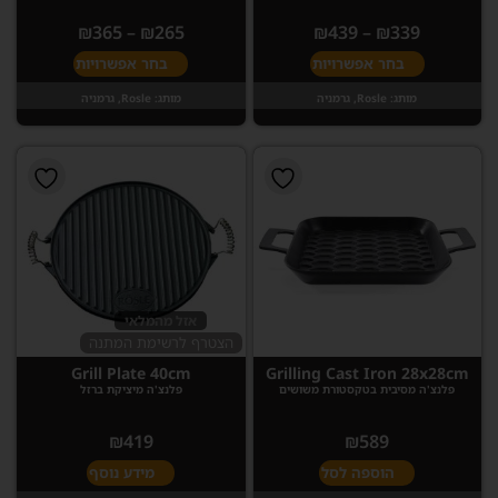
₪
365
–
₪
265
₪
439
–
₪
339
בחר אפשרויות
בחר אפשרויות
מותג:
Rosle, גרמניה
מותג:
Rosle, גרמניה
אזל מהמלאי
הצטרף לרשימת המתנה
Grill Plate 40cm
Grilling Cast Iron 28x28cm
פלנצ'ה מסיבית בטקסטורת משושים
פלנצ'ה מיציקת ברזל
₪
419
₪
589
הוספה לסל
מידע נוסף