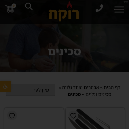
בס"ד
0
סכינים
פתח סרגל 
דף הבית
»
אביזרים וציוד נלווה
»
סכינים ונלוים
»
סכינים