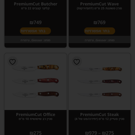
PremiumCut Butcher
PremiumCut Wave
סכין משוננת 25 ס"מ (לחם/ירקות)
קליבר קצבים 22 ס"מ
₪
749
₪
769
בחר אפשרויות
בחר אפשרויות
מותג:
Giesser, גרמניה
מותג:
Giesser, גרמניה
PremiumCut Office
PremiumCut Steak
סכין סטייק 12 ס"מ (יחידה/סט של 4)
סכין רב שימושית 10 ס"מ
₪
275
₪
979
–
₪
275