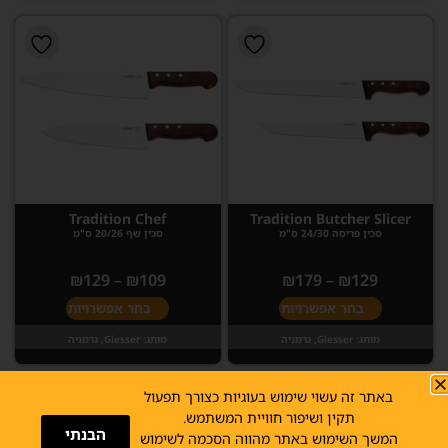
Tradition Chef
Tradition Butcher Slicer
סכין פריסה 24/30 ס"מ
סכין שף 20/26 ס"מ
₪
129
–
₪
109
₪
179
–
₪
129
בחר אפשרויות
בחר אפשרויות
מותג:
Giesser, גרמניה
מותג:
Giesser, גרמניה
באתר זה עשוי שימוש בעוגיות כצורך תפעול
תקין ושיפור חוויית המשתמש.
הבנתי
המשך השימוש באתר מהווה הסכמה לשימוש