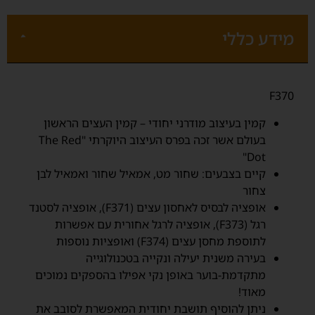
מידע כללי
F370
קמין בעיצוב מודרני יחודי – קמין העצים הראשון
בעולם אשר זכה בפרס העיצוב היוקרתי "The Red
Dot"
קיים בצבעים: שחור מט, אמאיל שחור ואמאיל לבן
צחור
אופציה לבסיס לאחסון עצים (F371), אופציה לסטנד
רגל (F373), אופציה לרגל אחורית עם אפשרות
לתוספת מחסן עצים (F374) ואופציות נוספות
בעירה משנית יעילה ונקייה בטכנולוגייה
מתקדמת-בוער באופן נקי אפילו בהספקים נמוכים
מאוד!
ניתן להוסיף תושבת יחודית המאפשרת לסובב את