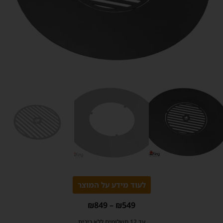
לעוד מידע על המוצר
₪
849
–
₪
549
עד 12 תשלומים ללא ריבית