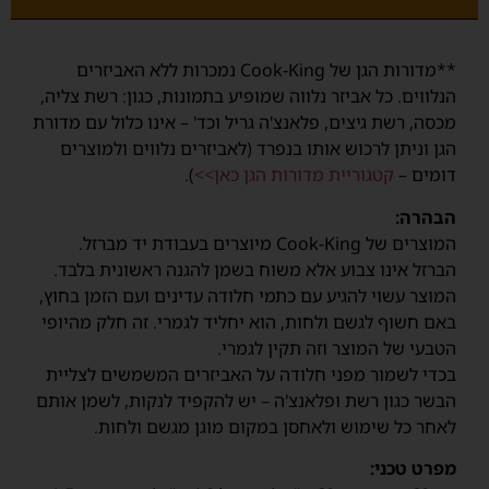
**מדורות הגן של Cook-King נמכרות ללא האביזרים
הנלווים. כל אביזר נלווה שמופיע בתמונות, כגון: רשת צליה,
מכסה, רשת גיצים, פלאנצ'ה גריל וכד' – אינו כלול עם מדורת
הגן וניתן לרכוש אותו בנפרד (לאביזרים נלווים ולמוצרים
דומים –
קטגוריית מדורות הגן כאן>>
).
הבהרה:
המוצרים של Cook-King מיוצרים בעבודת יד מברזל.
הברזל אינו צבוע אלא משוח בשמן להגנה ראשונית בלבד.
המוצר עשוי להגיע עם כתמי חלודה עדינים ועם הזמן בחוץ,
באם חשוף לגשם ולחות, הוא יחליד לגמרי. זה חלק מהיופי
הטבעי של המוצר וזה תקין לגמרי.
בכדי לשמור מפני חלודה על האביזרים המשמשים לצליית
הבשר כגון רשת ופלאנצ'ה – יש להקפיד לנקות, לשמן אותם
לאחר כל שימוש ולאחסן במקום מוגן מגשם ולחות.
מפרט טכני: