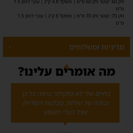
ווק 60: קוטר ווק 60 ס"מ | משקל 4.8 ק"ג | עובי דופן 1.5
מ"מ
ווק 70: קוטר ווק 70 ס"מ | משקל 6 ק"ג | עובי דופן 1.5
מ"מ
מדיניות ומשלוחים
‫המחירים כוללים מע"מ‬
מה אומרים עלינו?
‫עלות משלוח‬: 45 ₪
איסוף בתיאום מראש
זמן אספקה משוער למוצר במלאי: 1-7 ימי עסקים‬
מספר תשלומים: עד 12 ללא ריבית
בחיים שלי לא נתקלתי ברמה כל כך
יבואן רשמי - רוקח מוצרי להבה
גבוהה של שירות, סבלנות ויסודיות
ט.ל.ח
אצל בעלי מקצוע