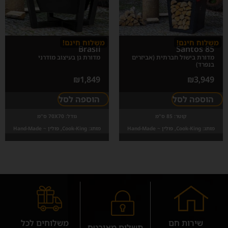
משלוח חינם!
משלוח חינם!
Brasil
Santos 85
מדורת בישול חברתית (אביזרים
מדורת גן בעיצוב מודרני
בנפרד)
₪
1,849
₪
3,949
הוספה לסל
הוספה לסל
קוטר:
85 ס"מ
גודל:
70X70 ס"מ
מותג:
Cook-King, פולין ~ Hand-Made
מותג:
Cook-King, פולין ~ Hand-Made
שירות חם
משלוחים לכל
תשלום מאובטח