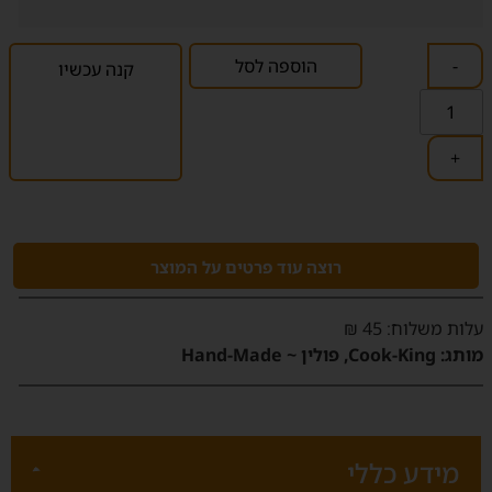
-
הוספה לסל
קנה עכשיו
+
רוצה עוד פרטים על המוצר
‫עלות משלוח‬: 45 ₪
מותג:
Cook-King, פולין ~ Hand-Made
מידע כללי