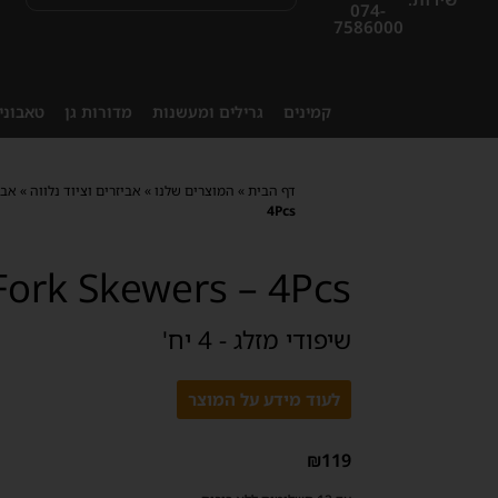
074-
7586000
קמינים
גרילים ומעשנות
מדורות גן
טאבוני
דף הבית
»
המוצרים שלנו
»
אביזרים וציוד נלווה
»
אבי
4Pcs
Fork Skewers – 4Pcs
שיפודי מזלג - 4 יח'
לעוד מידע על המוצר
₪
119