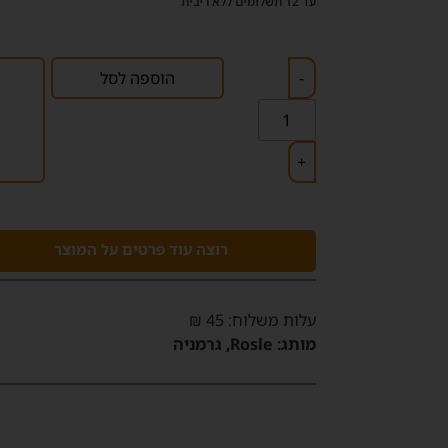
עד 12 תשלומים ללא ריבית
-
הוספה לסל
+
רוצה עוד פרטים על המוצר
‫עלות משלוח‬: 45 ₪
מותג:
Rosle, גרמניה