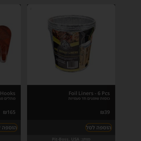
 Hooks
Foil Liners - 6 Pcs
כוסות שומנים חד פעמיות
מתלים מגנ
₪
165
₪
39
הוספה לסל
הוספה 
מותג:
Pit-Boss, USA