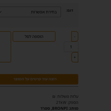
דגם:
-
הוספה לסל
+
רוצה עוד פרטים על המוצר
‫עלות משלוח‬: ₪
הספק:
21kW
מותג:
BRONPI, ספרד