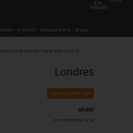
074-
7586000
קמינים
גרילים ומעשנות
מדורות גן
טאבוני
דף הבית
»
המוצרים שלנו
»
קמינים
»
קמינים בנויים
»
Londres
לעוד מידע על המוצר
₪
9,800
עד 12 תשלומים ללא ריבית