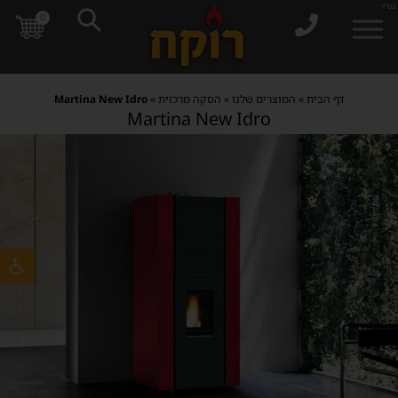
בס"ד
0
דף הבית
»
המוצרים שלנו
»
הסקה מרכזית
»
Martina New Idro
Martina New Idro
פתח סרגל 