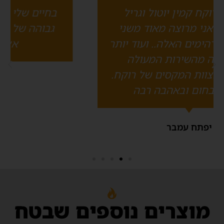
זמן תיאום הובלה עם סבלות והרכבה משוער: 1-14
בחיים שלי לא נתקלתי ברמה כל כך
ימי עסקים.
גבוהה של שירות, סבלנות ויסודיות
מספר תשלומים: עד 12 ללא ריבית
2
1
יבואן רשמי - רוקח מוצרי להבה
אצל בעלי מקצוע
ט.ל.ח
סוג קמין
בן יגר
מספר קומות
יציאת ארובה
הבא
מוצרים נוספים שבטח