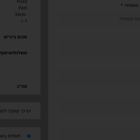
Pizza
משפחה
*
Peel
34cm
× 1
סכום ביניים
משלוח/איסוף
סה"כ
יש לך קופון?
לחץ 
תשלום באמצ