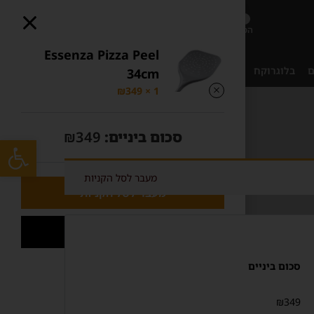
1
אהבתי
התחברות
הסל שלי
Essenza Pizza Peel
ם
בלוגרוקח
אודותינו
צור קשר
בוט סיוע
34cm
₪
349
1 ×
סכום ביניים:
349
₪
פתח סרגל
מעבר לסל הקניות
מעבר לסל הקניות
תשלום
סכום ביניים
₪
349