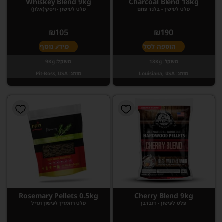
Whiskey Blend 9kg
Charcoal Blend 18kg
פלט לעישון - בלנד פחם
פלט לעישון - ויסקי(אלון)
₪
105
₪
190
הוספה לסל
מידע נוסף
משקל:
18Kg
משקל:
9Kg
מותג:
Louisiana, USA
מותג:
Pit-Boss, USA
Rosemary Pellets 0.5kg
Cherry Blend 9kg
פלט לעישון - דובדבן
פלט רוזמרין לעישון וגריל