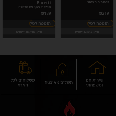
כפפות חום מעור
Boretti
תושבת לעוף עם סלסלה
₪
189
₪
219
הוספה לסל
הוספה לסל
מותג:
Morso, דנמרק
מותג:
Boretti, איטליה
שירות חם
משלוחים לכל
תשלום מאובטח
ומשפחתי
הארץ