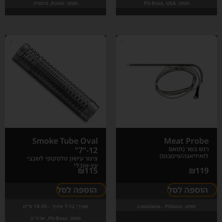
מותג:
Pit-Boss, USA
מותג:
Rosle, גרמניה
Smoke Tube Oval
Meat Probe
רגש בשר (תואם
7"-12"
לואיזיאנה/פיטבוס)
צינור עישון טלסקופי לשבבי
עץ-אובלי
₪
115
₪
119
הוספה לסל
הוספה לסל
מותג:
Louisiana - Pitboss
אורך:
7-12 אינץ' - 18-30 ס"מ
מותג:
Pit-Boss, ארה"ב