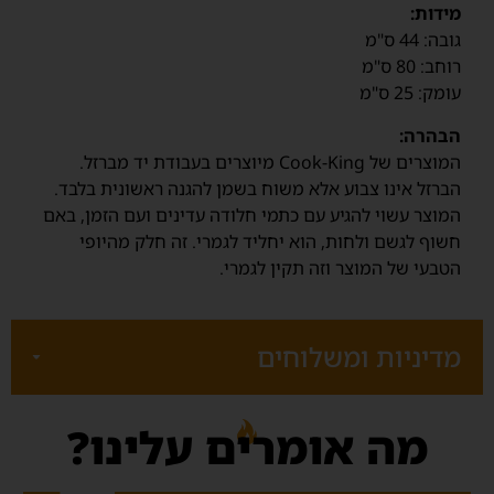
מידות:
גובה: 44 ס"מ
רוחב: 80 ס"מ
עומק: 25 ס"מ
הבהרה:
המוצרים של Cook-King מיוצרים בעבודת יד מברזל.
הברזל אינו צבוע אלא משוח בשמן להגנה ראשונית בלבד.
המוצר עשוי להגיע עם כתמי חלודה עדינים ועם הזמן, באם
חשוף לגשם ולחות, הוא יחליד לגמרי. זה חלק מהיופי
הטבעי של המוצר וזה תקין לגמרי.
מדיניות ומשלוחים
‫המחירים כוללים מע"מ‬
מה אומרים עלינו?
‫עלות משלוח‬: 85 ₪
איסוף בתיאום מראש
זמן אספקה משוער למוצר במלאי: 1-7 ימי עסקים‬