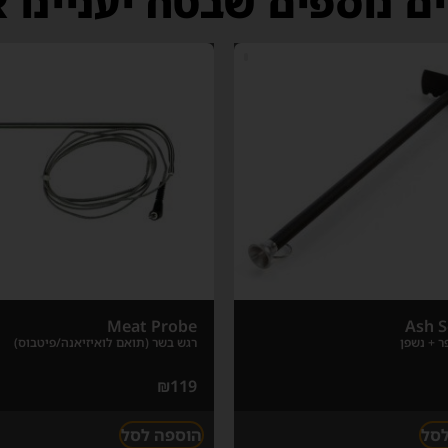
ם נוספים שבטח יעניינו 
Meat Probe
Ash S
 + נשפן
רגש בשר (תואם לואיזיאנה/פיטבוס)
₪
119
לסל
הוספה לסל