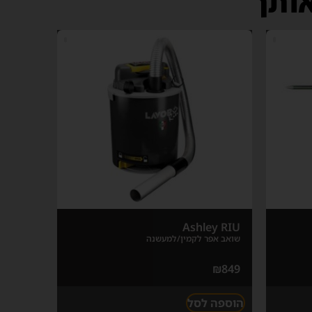
אותך
Ashley RIU
שואב אפר לקמין/למעשנה
₪
849
הוספה לסל