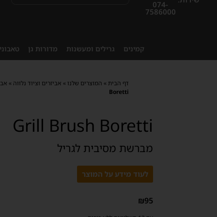
074-
7586000
קמינים
גרילים ומעשנות
מדורות גן
טאבוני
דף הבית
»
המוצרים שלנו
»
אביזרים וציוד נלווה
»
אבי
Boretti
Grill Brush Boretti
מברשת מסיבית לגריל
לעוד מידע על המוצר
₪
95