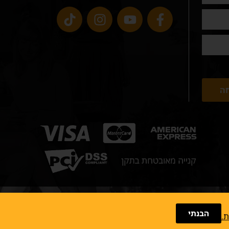
ה
 חופשי
הבנתי
ת.